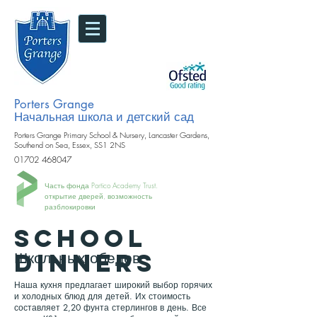
Porters Grange
Начальная школа и детский сад
Porters Grange Primary School & Nursery, Lancaster Gardens,
Southend on Sea, Essex, SS1 2NS
01702 468047
Часть фонда Portico Academy Trust.
открытие дверей, возможность
разблокировки
SCHOOL
DINNERS
Школьных обедов
Наша кухня предлагает широкий выбор горячих
и холодных блюд для детей. Их стоимость
составляет 2,20 фунта стерлингов в день. Все