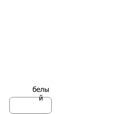
кра
сны
й
апельс
ин
белы
й