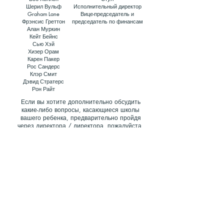
Шерил Вульф
Исполнительный директор
Graham Lane
Вице-председатель и
Фрэнсис Греттон
председатель по финансам
Алан Муркин
Кейт Бейнс
Сью Хэй
Хизер Орам
Карен Пакер
Рос Сандерс
Клэр Смит
Дэвид Стратерс
Рон Райт
Если вы хотите дополнительно обсудить
какие-либо вопросы, касающиеся школы
вашего ребенка, предварительно пройдя
через директора / директора, пожалуйста,
свяжитесь с председателем
попечительского совета г-ном Бобом
Хелленом или генеральным директором г-
жой Шерил Вулф в Portico House, 59, Ronald
Hill Grove, Leigh on Sea. , Эссекс SS9 2JB
Позвоните нам:
Найди нас:
01702 468047
Начальная школа и детский
сад Porters Grange, Lancaster
Gardens, Southend on Sea,
Essex, SS1 2NS